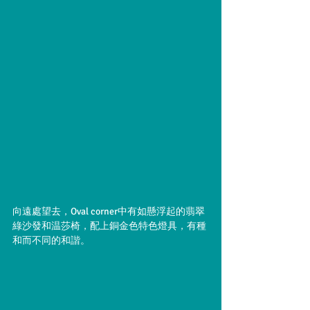
向遠處望去，Oval corner中有如懸浮起的翡翠
綠沙發和温莎椅，配上銅金色特色燈具，有種
和而不同的和諧。