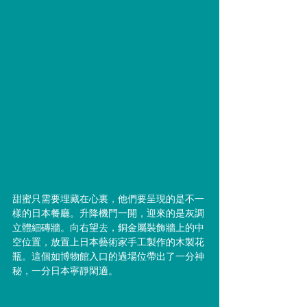
甜蜜只需要埋藏在心裏，他們要呈現的是不一
樣的日本餐廳。升降機門一開，迎來的是灰調
立體細磚牆。向右望去，銅金屬裝飾牆上的中
空位置，放置上日本藝術家手工製作的木製花
瓶。這個如博物館入口的過場位帶出了一分神
秘，一分日本寧靜閑適。