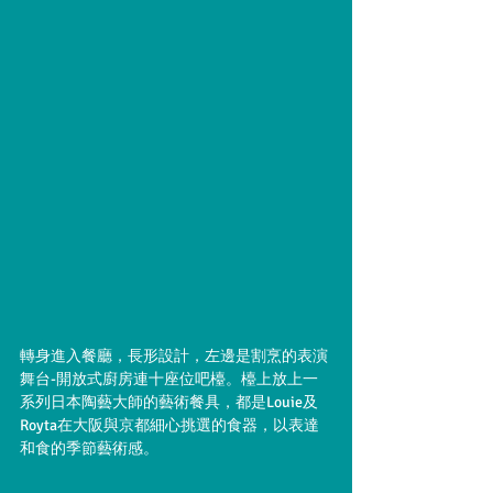
轉身進入餐廳，長形設計，左邊是割烹的表演
舞台-開放式廚房連十座位吧檯。檯上放上一
系列日本陶藝大師的藝術餐具，都是Louie及
Royta在大阪與京都細心挑選的食器，以表達
和食的季節藝術感。