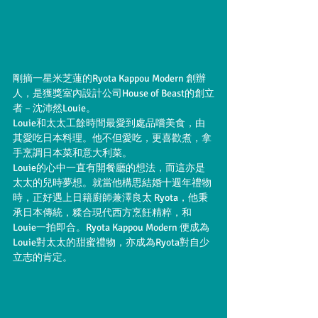
剛摘一星米芝蓮的Ryota Kappou Modern 創辦
人，是獲獎室內設計公司House of Beast的創立
者－沈沛然Louie。
Louie和太太工餘時間最愛到處品嚐美食，由
其愛吃日本料理。他不但愛吃，更喜歡煮，拿
手烹調日本菜和意大利菜。
Louie的心中一直有開餐廳的想法，而這亦是
太太的兒時夢想。就當他構思結婚十週年禮物
時，正好遇上日籍廚師兼澤良太 Ryota，他秉
承日本傳統，糅合現代西方烹飪精粹，和
Louie一拍即合。Ryota Kappou Modern 便成為
Louie對太太的甜蜜禮物，亦成為Ryota對自少
立志的肯定。