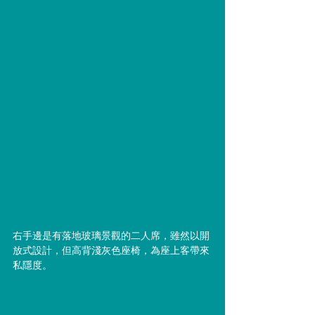
右手邊是有落地玻璃景觀的二人席，雖然以開
放式設計，但高背淺灰色座椅，為座上客帶來
私隱度。