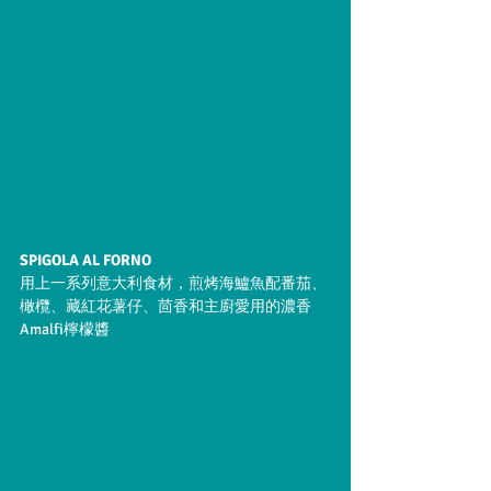
SPIGOLA AL FORNO
用上一系列意大利食材，煎烤海鱸魚配番茄、
橄欖、藏紅花薯仔、茴香和主廚愛用的濃香
Amalfi檸檬醬