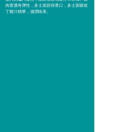
肉香濃有彈性，多士底烘得香口，多士面吸收
了雞汁精華，濕潤味美。