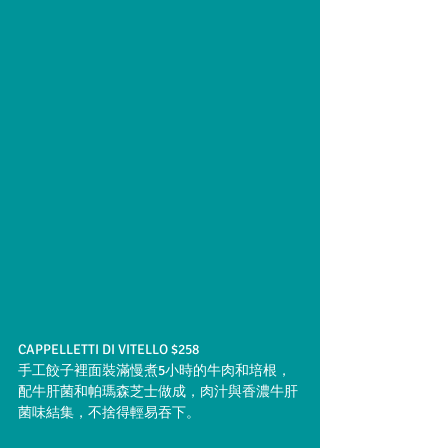
CAPPELLETTI DI VITELLO $258
手工餃子裡面裝滿慢煮5小時的牛肉和培根，
配牛肝菌和帕瑪森芝士做成，肉汁與香濃牛肝
菌味結集，不捨得輕易吞下。