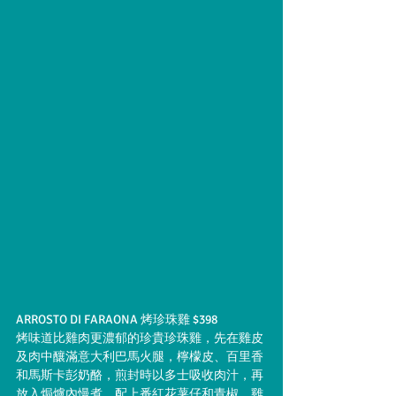
ARROSTO DI FARAONA 烤珍珠雞 $398
烤味道比雞肉更濃郁的珍貴珍珠雞，先在雞皮
及肉中釀滿意大利巴馬火腿，檸檬皮、百里香
和馬斯卡彭奶酪，煎封時以多士吸收肉汁，再
放入焗爐內慢煮，配上番紅花薯仔和青椒。雞