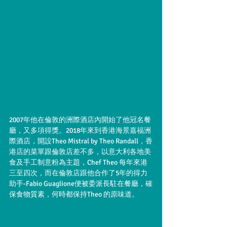
2007年他在倫敦的洲際酒店內開始了他冠名餐
廳，又多項得獎。2018年來到香港海景嘉福洲
際酒店，開設Theo Mistral by Theo Randall，香
港店的菜單跟倫敦店差不多，以意大利各地美
食及手工制意粉為主題，Chef Theo 每年來港
三至四次，而在倫敦店跟他合作了5年的得力
助手-Fabio Guaglione便被委派長駐在餐廳，確
保食物質素，何時都保持Theo 的原味道。