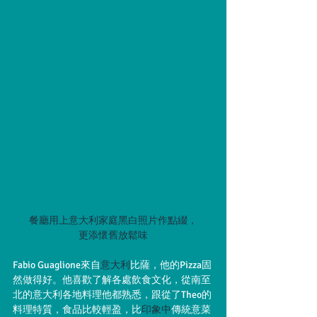
餐廳用上意大利家庭黑白照片作點綴，
更添懷舊放鬆味
Fabio Guaglione來自
意大利
比薩，他的Pizza固
然做得好。他喜歡了解各處飲食文化，從南至
北的意大利各地料理他都熟悉，跟從了Theo的
料理特質，食品比較輕盈，比
印象中
傳統意菜