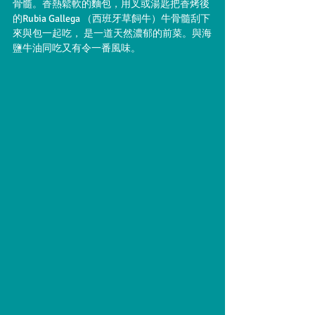
骨髓。香熱鬆軟的麵包，用叉或湯匙把香烤後
的Rubia Gallega （西班牙草飼牛）牛骨髓刮下
來與包一起吃， 是一道天然濃郁的前菜。與海
鹽牛油同吃又有令一番風味。