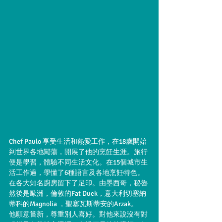
Chef Paulo 享受生活和熱愛工作，在18歲開始
到世界各地闖蕩，開展了他的烹飪生涯。旅行
便是學習，體驗不同生活文化。在15個城市生
活工作過，學懂了6種語言及各地烹飪特色。
在各大知名廚房留下了足印。由墨西哥，秘魯
然後是歐洲，倫敦的Fat Duck，意大利切塞納
蒂科的Magnolia ，聖塞瓦斯蒂安的Arzak。
他願意嘗新，尊重別人喜好。對他來說沒有對