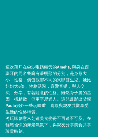
這次落戶在尖沙咀碼頭旁的Amelia, 與身在西
班牙的同名餐廳有著明顯的分別，是身形大
小，性格，價值觀都不同的異卵雙生兒。她比
姐姐大6倍，性格活潑，喜愛音樂，與人交
流，分享，有著隨意的性格。雖然骨子裏的基
因一樣精緻，但更平易近人。這兒反影出父親
Paulo另外一些玩味重，喜歡與親友共聚享受
生活的性格特質。
將玩味創意米芝蓮美食變得不再遙不可及。在
輕鬆愉快的海景氣氛下，與親友分享美食共享
珍貴時刻。