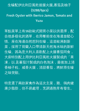
生蠔配伊比利亞風乾後腿火腿,番茄及柚子 
($288/6pcs)
Fresh Oyster with Iberico Jamon, Tomato and 
Yuzu 
單點菜單上有16款歐式開胃小菜以供選擇，配
合他多樣化的酒單，在用餐前坐在海邊放鬆心
情。座在海邊自然想到生蠔，這道歐洲創新
菜，採用了荷蘭入口帶清新天然海水味的新鮮
生蠔。因為意大利人喜歡配上火腿番茄同食，
大廚特別配上用伊比利亞風乾火腿製成的「果
凍」以 及蕃茄汁製成的白色泡沫，最後加上清
香柚子粒。咸香火腿，清甜番茄，將鮮滑生蠔
之味突顯。
特意選了兩款家禽作為這次主菜，雞、鴿肉健
康少脂肪，但不易處理，烹調過熟常有發生。