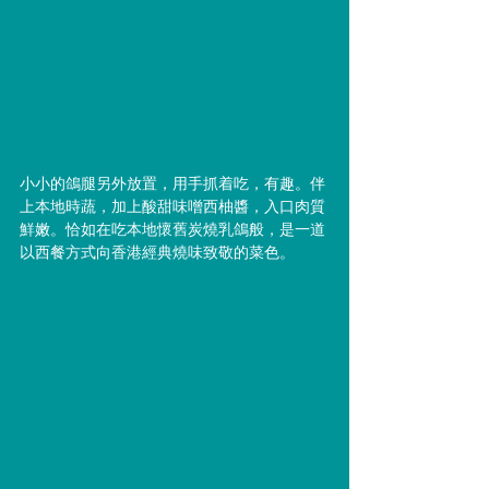
小小的鴿腿另外放置，用手抓着吃，有趣。伴
上本地時蔬，加上酸甜味噌西柚醬，入口肉質
鮮嫩。恰如在吃本地懷舊炭燒乳鴿般，是一道
以西餐方式向香港經典燒味致敬的菜色。