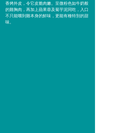
香烤外皮，令它皮脆肉嫩。呈微粉色如牛奶般
的雞胸肉，再加上蘋果蓉及菊芋泥同吃，入口
不只能嚐到雞本身的鮮味，更能有種特別的甜
味。