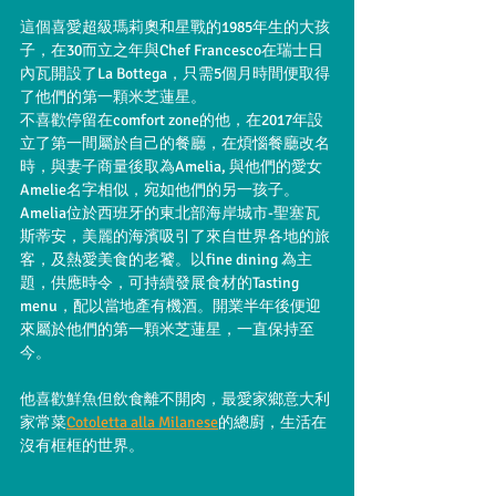
這個喜愛超級瑪莉奧和星戰的1985年生的大孩
子，在30而立之年與Chef Francesco在瑞士日
內瓦開設了La Bottega，只需5個月時間便取得
了他們的第一顆米芝蓮星。
不喜歡停留在comfort zone的他，在2017年設
立了第一間屬於自己的餐廳，在煩惱餐廳改名
時，與妻子商量後取為Amelia, 與他們的愛女
Amelie名字相似，宛如他們的另一孩子。
Amelia位於西班牙的東北部海岸城市-聖塞瓦
斯蒂安，美麗的海濱吸引了來自世界各地的旅
客，及熱愛美食的老饕。以fine dining 為主
題，供應時令，可持續發展食材的Tasting 
menu，配以當地產有機酒。開業半年後便迎
來屬於他們的第一顆米芝蓮星，一直保持至
今。
他喜歡鮮魚但飲食離不開肉，最愛家鄉意大利
家常菜
Cotoletta alla Milanese
的總廚，生活在
沒有框框的世界。