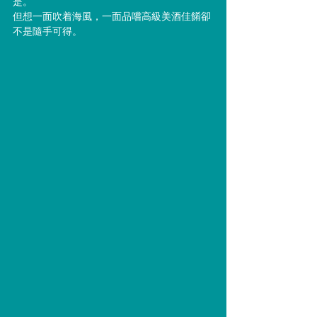
是。
但想一面吹着海風，一面品嚐高級美酒佳餚卻
不是隨手可得。