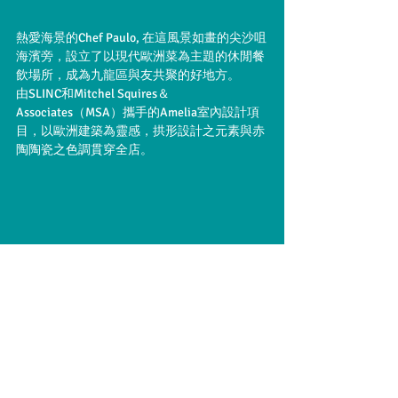
熱愛海景的Chef Paulo, 在這風景如畫的尖沙咀
海濱旁，設立了以現代歐洲菜為主題的休閒餐
飲場所，成為九龍區與友共聚的好地方。
由SLINC和Mitchel Squires＆
Associates（MSA）攜手的Amelia室內設計項
目，以歐洲建築為靈感，拱形設計之元素與赤
陶陶瓷之色調貫穿全店。