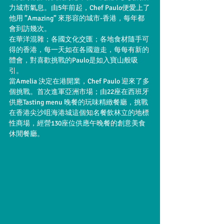
力城市氣息。由5年前起，Chef Paulo便愛上了
他用 ”Amazing” 來形容的城市-香港，每年都
會到訪幾次。
在華洋混雜；各國文化交匯；各地食材隨手可
得的香港，每一天如在各國遊走，每每有新的
體會，對喜歡挑戰的Paulo是如入寶山般吸
引。
當Amelia 決定在港開業，Chef Paulo 迎來了多
個挑戰。首次進軍亞洲市場；由22座在西班牙
供應Tasting menu 晚餐的玩味精緻餐廳，挑戰
在香港尖沙咀海港城這個知名餐飲林立的地標
性商場，經營130座位供應午晚餐的創意美食
休閒餐廳。