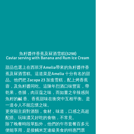
魚籽醬伴香蕉及冧酒雪糕($298)
Caviar serving with Banana and Rum Ice Cream 
甜品也選上在西班牙Amelia帶來的魚籽醬伴香
蕉及冧酒雪糕。這道菜是Amelia 十分有名的甜
品。他們把 Zacapa 23 加進雪糕，配上烤香蕉
蓉，及魚籽醬同吃。這陳年烈酒口味豐富，帶
乾果，杏脯，肉豆蔻之味，而如薑之辛辣感與
魚籽的鹹 香、香蕉甜味在衝突中互相平衡。是
一道令人不能忘懷之味。
更突顯主廚對酒類，食材，味道，口感之高超
配搭。玩味濃又好吃的食物，不常見。
除了晚餐時段單點外，他們的午市套餐百多元
便能享用，是接觸米芝連級美食的特惠門票