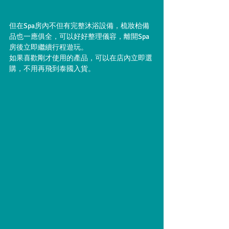
但在Spa房內不但有完整沐浴設備，梳妝枱備
品也一應俱全，可以好好整理儀容，離開Spa
房後立即繼續行程遊玩。
如果喜歡剛才使用的產品，可以在店內立即選
購，不用再飛到泰國入貨。