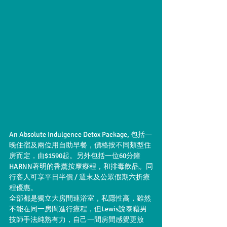
An Absolute Indulgence Detox Package, 包括一
晚住宿及兩位用自助早餐，價格按不同類型住
房而定，由$1590起。另外包括一位60分鐘
HARNN著明的香薰按摩療程，和排毒飲品。同
行客人可享平日半價 / 週末及公眾假期六折療
程優惠。
全部都是獨立大房間連浴室，私隱性高，雖然
不能在同一房間進行療程，但Lewis說泰藉男
技師手法純熟有力，自己一間房間感覺更放