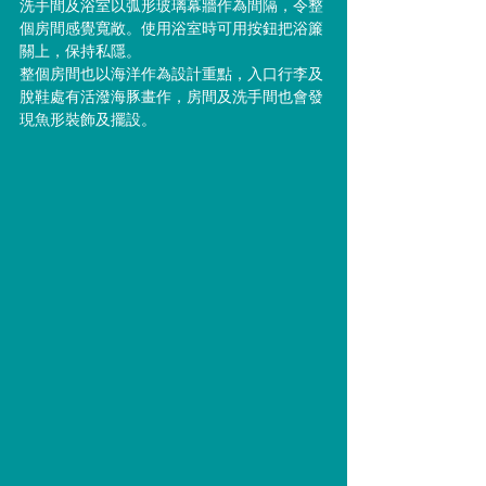
洗手間及浴室以弧形玻璃幕牆作為間隔，令整
個房間感覺寬敞。使用浴室時可用按鈕把浴簾
關上，保持私隱。
整個房間也以海洋作為設計重點，入口行李及
脫鞋處有活潑海豚畫作，房間及洗手間也會發
現魚形裝飾及擺設。