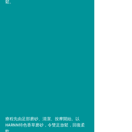
鬆。
療程先由足部磨砂、清潔、按摩開始。以
HARNN特色香草磨砂，令雙足放鬆，回復柔
軟。