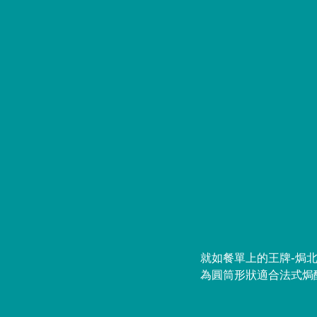
就如餐單上的王牌-焗
為圓筒形狀適合法式焗