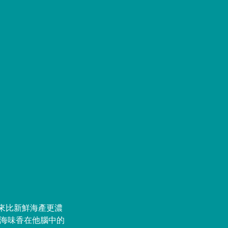
帶來比新鮮海產更濃
的海味香在他腦中的