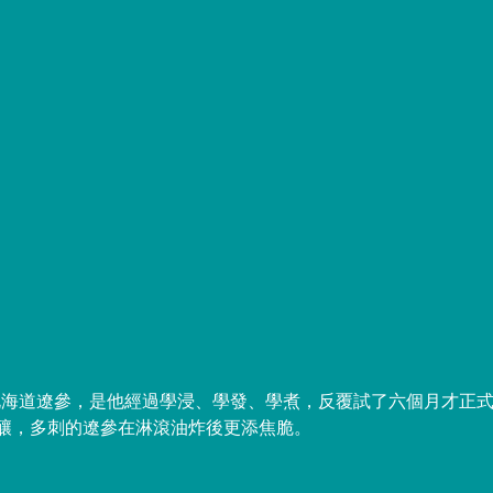
北海道遼參，是他經過學浸、學發、學煮，反覆試了六個月才正
釀，多刺的遼參在淋滾油炸後更添焦脆。