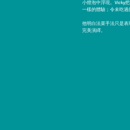
小燈泡中浮現。Vic
一樣的體驗；令未吃過
他明白法菜手法只是表
完美演繹。