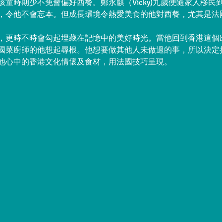
童時期少不免會偏好西餐。鄭永麒（Vicky)九歲便隨家人移民
，令他不會忘本。但成長環境令熱愛美食的他對西餐，尤其是法
，更時不時會勾起埋藏在記憶中的美好時光。當他回到香港這個
國菜廚師的他想起尋根。他想要做其他人未做過的事，所以決定
他心中的香港文化情懷及食材，用法國技巧呈現。