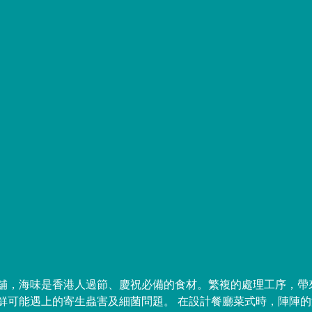
海味舖，海味是香港人過節、慶祝必備的食材。繁複的處理工序，
鮮可能遇上的寄生蟲害及細菌問題。 在設計餐廳菜式時，陣陣