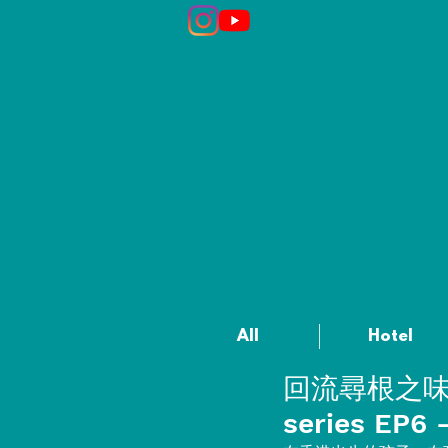
All
Hotel
回流尋根之味 - V
series EP6 -