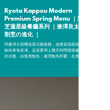
Ryota Kappou Modern
Premium Spring Menu ｜米
芝蓮星級餐廳系列 ｜兼澤良太
割烹の進化 ｜
問兼澤主廚哪道菜式最複雜，他便直指面前的
鮑魚車海老凍。這道要用上幾天時間慢慢處理
的冷盤，由慢煮鮑魚；處理鮑魚肝醬；在煮好
的鮑魚底面都細緻地𠝹上花紋，令每口感更軟
嫩；至最後在模具中排列好代表春臨大地的山
形山菜-大葉擬寶珠，便可靜待這鮑魚凍的誕
生。這個嬰兒太嬌嫩，他只放心自己處理…