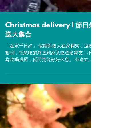
Christmas delivery | 節日外
送大集合
「在家千日好」 假期與親人在家相聚，遠離
繁鬧，把想吃的外送到家又或送給親友，不用
為吃喝張羅，反而更能好好休息。 外送節日
大餐 AMMO 節日到會套餐 -讓每個家庭也可
不費吹灰之力，品嚐到原隻烤火雞、烤牛肋排
及一眾佳節美饌，享受完美的感恩節和聖誕節
大餐。...