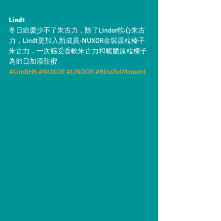
Lindt
冬日節慶少不了朱古力，除了Lindor軟心朱古
力，Lindt更加入新成員-NUXOR金裝原粒榛子
朱古力，一次感受香軟朱古力和鬆脆原粒榛子
為節日加添甜蜜
#LindtHK
#NUXOR
#LINDOR
#BlissfulMoment