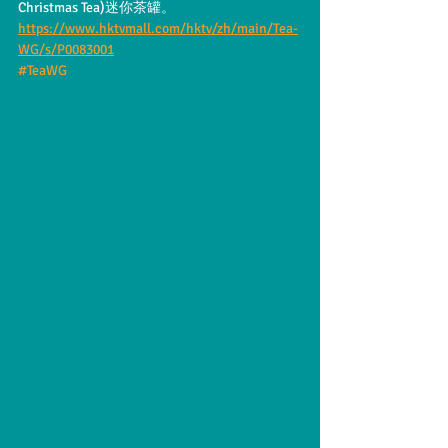
Christmas Tea)迷你茶罐。
https://www.hktvmall.com/hktv/zh/main/Tea-
WG/s/P0083001
#TeaWG