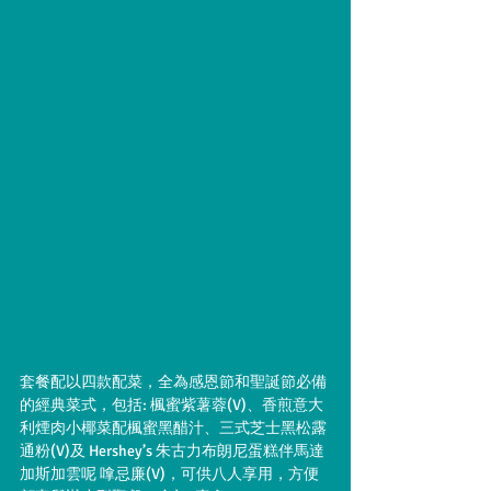
套餐配以四款配菜，全為感恩節和聖誕節必備
的經典菜式，包括: 楓蜜紫薯蓉(V)、香煎意大 
利煙肉小椰菜配楓蜜黑醋汁、三式芝士黑松露
通粉(V)及 Hershey’s 朱古力布朗尼蛋糕伴馬達
加斯加雲呢 嗱忌廉(V)，可供八人享用，方便