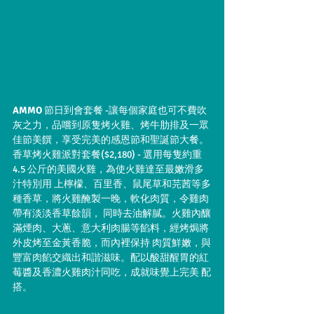
AMMO
 節日到會套餐 -讓每個家庭也可不費吹
灰之力，品嚐到原隻烤火雞、烤牛肋排及一眾
佳節美饌，享受完美的感恩節和聖誕節大餐。
香草烤火雞派對套餐($2,180) - 選用每隻約重 
4.5 公斤的美國火雞，為使火雞達至最嫩滑多
汁特別用 上檸檬、百里香、鼠尾草和芫茜等多
種香草，將火雞醃製一晚，軟化肉質，令雞肉
帶有淡淡香草餘韻， 同時去油解膩。火雞內釀
滿煙肉、大蔥、意大利肉腸等餡料，經烤焗將
外皮烤至金黃香脆，而內裡保持 肉質鮮嫩，與
豐富肉餡交織出和諧滋味。配以酸甜醒胃的紅
莓醬及香濃火雞肉汁同吃，成就味覺上完美 配
搭。