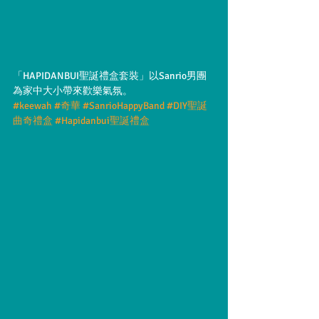
「HAPIDANBUI聖誕禮盒套裝」以Sanrio男團
為家中大小帶來歡樂氣氛。
#keewah
#奇華
#SanrioHappyBand
#DIY聖誕
曲奇禮盒
#Hapidanbui聖誕禮盒