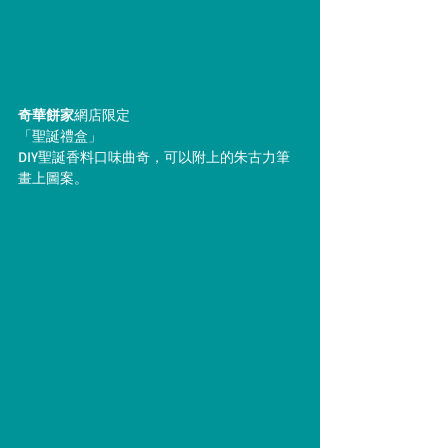
奇華餅家
網店限定
「聖誕禮盒」
DIY聖誕香料口味曲奇，可以附上的朱古力筆
畫上圖案。