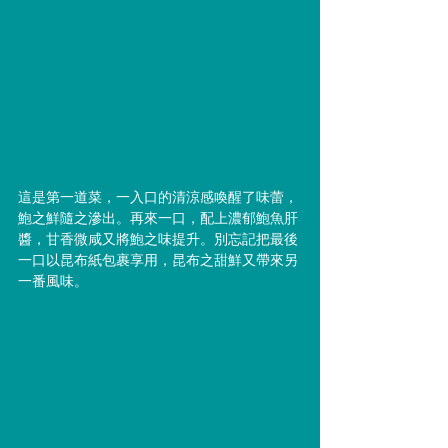
這是第一道菜，一入口的清涼感喚醒了味蕾，
鮑之鮮隨之滲出。再來一口，配上濃郁鮑魚肝
醬，甘香微咸又將鮑之味提升。別忘記把最後
一口以昆布紙包裹享用，昆布之甜鮮又帶來另
一番風味。