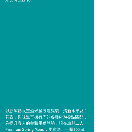
米大吟釀Ensō。
以新瀉縣限定酒米越淡麗釀製，清新水果及白
花香，與味道平衡有序的各種RKM餐點匹配，
為提升客人的整體用餐體驗，現在惠顧二人
Premium Spring Menu，更會送上一瓶300ml 