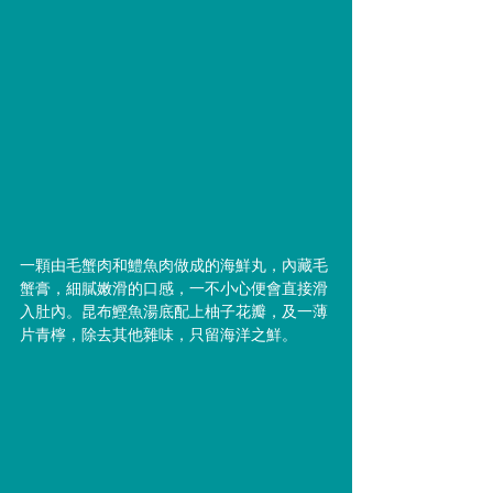
一顆由毛蟹肉和鱧魚肉做成的海鮮丸，內藏毛
蟹膏，細膩嫩滑的口感，一不小心便會直接滑
入肚內。昆布鰹魚湯底配上柚子花瓣，及一薄
片青檸，除去其他雜味，只留海洋之鮮。