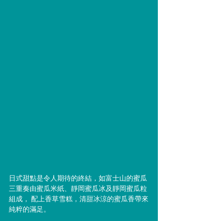
日式甜點是令人期待的終結，如富士山的蜜瓜
三重奏由蜜瓜米紙、靜岡蜜瓜冰及靜岡蜜瓜粒
組成， 配上香草雪糕，清甜冰涼的蜜瓜香帶來
純粹的滿足。