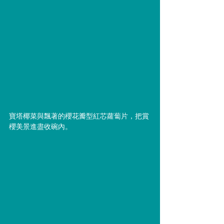
寶塔椰菜與飄著的櫻花瓣型紅芯蘿蔔片，把賞
櫻美景進盡收碗內。