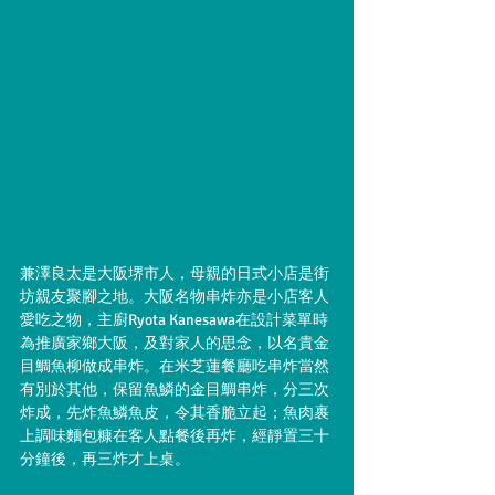
兼澤良太是大阪堺市人，母親的日式小店是街
坊親友聚腳之地。大阪名物串炸亦是小店客人
愛吃之物，主廚Ryota Kanesawa在設計菜單時
為推廣家鄉大阪，及對家人的思念，以名貴金
目鯛魚柳做成串炸。在米芝蓮餐廳吃串炸當然
有別於其他，保留魚鱗的金目鯛串炸，分三次
炸成，先炸魚鱗魚皮，令其香脆立起；魚肉裹
上調味麵包糠在客人點餐後再炸，經靜置三十
分鐘後，再三炸才上桌。