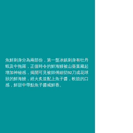
魚鮮刺身分為兩部份，第一盤冰鎮刺身有牡丹
蝦及中拖羅，正值時令的鮮海鰻被山葵葉藏起
增加神秘感，揭開可見被師傅細切92刀成花球
狀的鮮海鰻，經火炙並配上魚子醬，軟腍的口
感，鮮甜中帶點魚子醬咸鮮香。