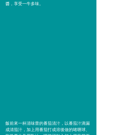
醬，享受一牛多味。
飯前來一杯清味蕾的番茄清汁，以番茄汁滴漏
成清茄汁，加上用番茄打成溶後做的啫喱球、