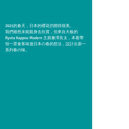
2021的春天，日本的櫻花仍開得很美。
我們雖然未能親身去欣賞，但來自大板的
Ryota Kappou Modern 主廚兼澤良太，本着帶
領一眾食客味遊日本の春的想法，設計出新一
系列春の味。