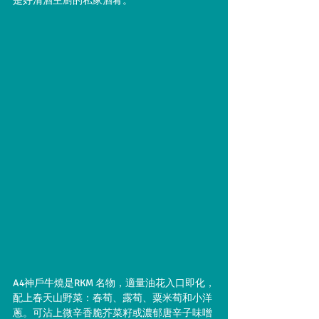
是好清酒主廚的私家酒肴。
A4神戶牛燒是RKM 名物，適量油花入口即化，
配上春天山野菜：春荀、露荀、粟米荀和小洋
蔥。可沾上微辛香脆芥菜籽或濃郁唐辛子味噌