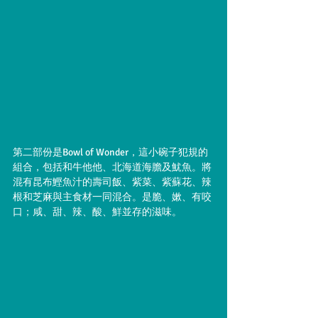
第二部份是Bowl of Wonder，這小碗子犯規的
組合，包括和牛他他、北海道海膽及魷魚。將
混有昆布鰹魚汁的壽司飯、紫菜、紫蘇花、辣
根和芝麻與主食材一同混合。是脆、嫰、有咬
口；咸、甜、辣、酸、鮮並存的滋味。