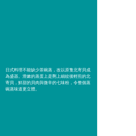
日式料理不能缺少茶碗蒸，改以原隻北寄貝成
為盛器。滑嫰的蒸蛋上是𠝹上細紋後輕煎的北
寄貝，鮮甜的貝肉與微辛的七味粉，令整個蒸
碗蒸味道更立體。