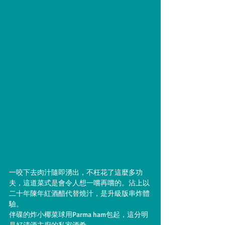
一咬下去肉汁隨即湧出，不枉花了這麼多功
夫，這道菜式是會令人想一嚐再嚐的。沾上以
二十年陳年紅酒醋代替燒汁，是升級版串炸體
驗。
伴碟的炸小椰菜球用Parma ham包起，這分明