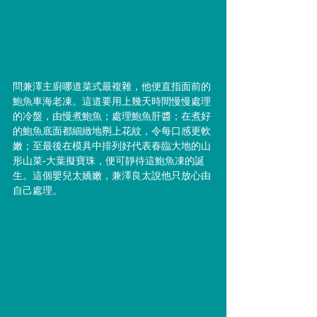
問兼澤主廚哪道菜式最複雜，他便直指面前的
鮑魚車海老凍。這道要用上幾天時間慢慢處理
的冷盤，由慢煮鮑魚；處理鮑魚肝醬；在煮好
的鮑魚底面都細緻地𠝹上花紋，令每口感更軟
嫩；至最後在模具中排列好代表春臨大地的山
形山菜-大葉擬寶珠，便可靜待這鮑魚凍的誕
生。這個嬰兒太嬌嫩，兼澤良太說他只放心由
自己處理。