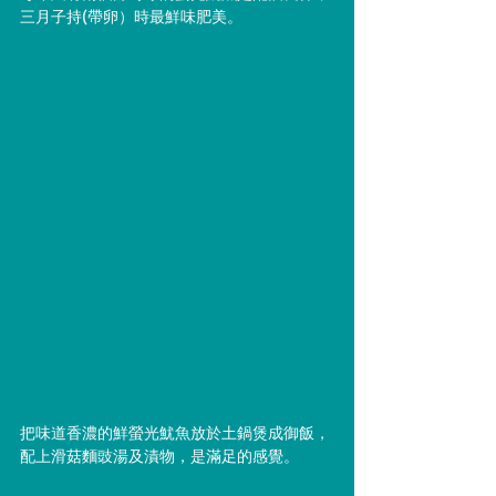
三月子持(帶卵）時最鮮味肥美。
把味道香濃的鮮螢光魷魚放於土鍋煲成御飯，
配上滑菇麵豉湯及漬物，是滿足的感覺。