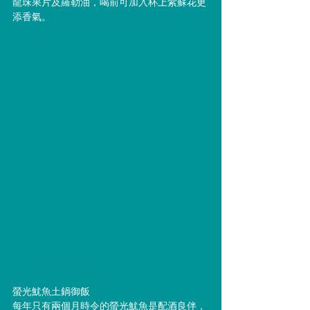
龍珠果片及羅勒油，喝前可加入杯上紫蘇花更
添香氣。
螢光魷魚土鍋御飯 
每年只有兩個月時令的螢光魷魚是配酒良伴，