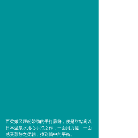
而柔嫩又煙韌帶勁的手打蕨餅，便是甜點廚以
日本温泉水用心手打之作，一面用力搓，一面
感受蕨餅之柔韌，找到箇中的平衡。