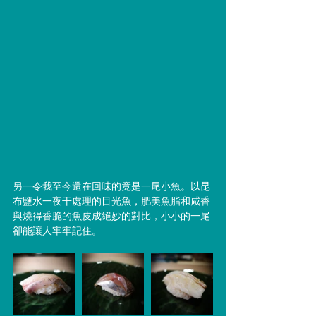
另一令我至今還在回味的竟是一尾小魚。以昆
布鹽水一夜干處理的目光魚，肥美魚脂和咸香
與燒得香脆的魚皮成絕妙的對比，小小的一尾
卻能讓人牢牢記住。