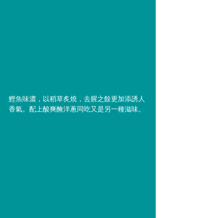
鰹魚味濃，以稻草炙燒，去腥之餘更加添誘人
香氣。配上酸爽醃洋蔥同吃又是另一種滋味。