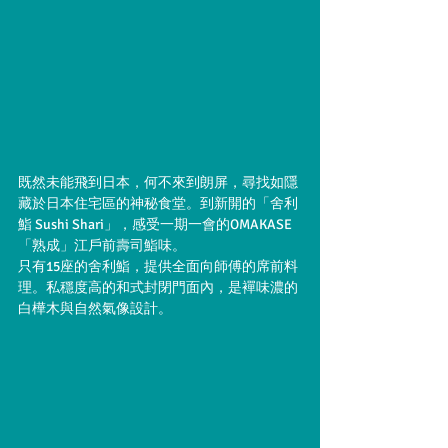
既然未能飛到日本，何不來到朗屏，尋找如隱
藏於日本住宅區的神秘食堂。到新開的「舍利
鮨 Sushi Shari」，感受一期一會的OMAKASE 
「熟成」江⼾前壽司鮨味。
只有15座的舍利鮨，提供全面向師傅的席前料
理。私穩度高的和式封閉門面內，是襌味濃的
白樺木與自然氣像設計。