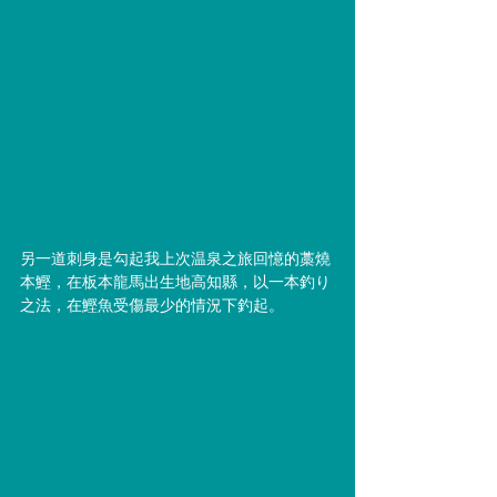
另一道刺身是勾起我上次温泉之旅回憶的藁燒
本鰹，在板本龍馬出生地高知縣，以一本釣り
之法，在鰹魚受傷最少的情況下釣起。