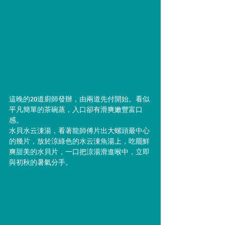
這晚的20道廚師發辦，由兩道先付開始。看似
平凡簡單的茶碗蒸，入口卻有滑爽嫩豐富口
感。
水貝水云涷湯，看著龍師傅片出大螺頭最中心
的幾片，放於涼綠色的水云涷魚湯上，吃罷鮮
爽甜美的水貝片，一口把涼湯滑進喉中，立即
與初秋的暑氣分手。