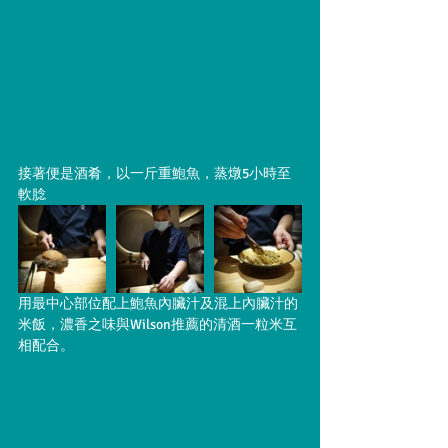
接著便是酒肴，以一斤重鮑魚，蒸燉5小時至
軟腍
用最中心部位配上鮑魚內臟汁及混上內臟汁的
米飯，濃香之味與Wilson推薦的清酒一粒米互
相配合。