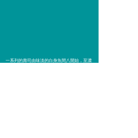
一系列的壽司由味淡的白身魚間八開始，至濃
味的青森大間拖羅及根子作結。欣賞龍師傅利
落的手法，如看舞台表演般。他的刀工亦是一
絕，把鮮嫩魚肉切割得入口即化。以赤醋飯配
上，更顯魚之柔滑鮮美。所選食材都是時令之
物，魚鮮是一期一會之物，特別是全球暖化，
物種變少的現今，可幸遇上的優質食材，錯過
了便如流水，只能嘆可惜。漁民與廚師都深明
保育的重要性，季節時令代表著由大自然得來
的美好，我們都應該珍惜，在忙碌的生活中，
抽空欣賞一切美好之物，才不枉這生。