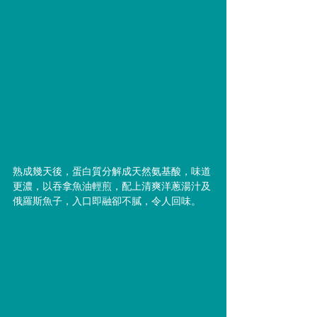
熟成幾天後，蛋⽩質分解成天然氨基酸，味道
更濃，以吞拿魚油輕煎，配上清爽洋蔥湯汁及
俄羅斯魚子，入口即融卻不膩，令人回味。