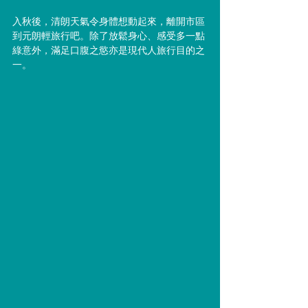
入秋後，清朗天氣令身體想動起來，離開市區
到元朗輕旅行吧。除了放鬆身心、感受多一點
綠意外，滿足口腹之慾亦是現代人旅行目的之
一。