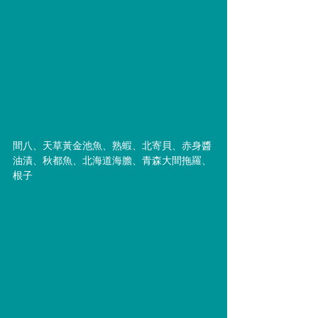
間八、天草黃金池魚、熟蝦、北寄貝、赤身醬
油漬、秋都魚、北海道海膽、青森大間拖羅、
根子