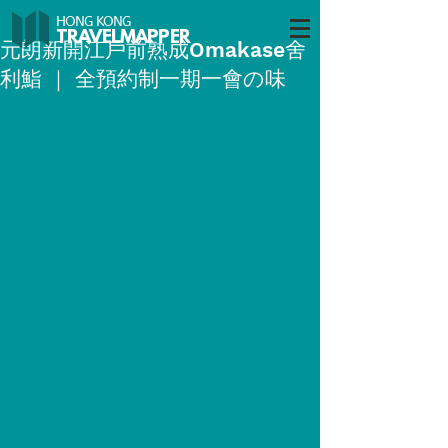
HONG KONG
TRAVELMAP
PER
元朗新開江戶前熟成Omakase舍
利鮨 ｜ 全預約制一期一會の味