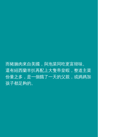
而豬腩肉來自美國，與泡菜同吃更富韓味。
還有紐西蘭羊扒再配上大隻帝皇蝦，整道主菜
份量之多，是一個餓了一天的父親，或媽媽加
孩子都足夠的。