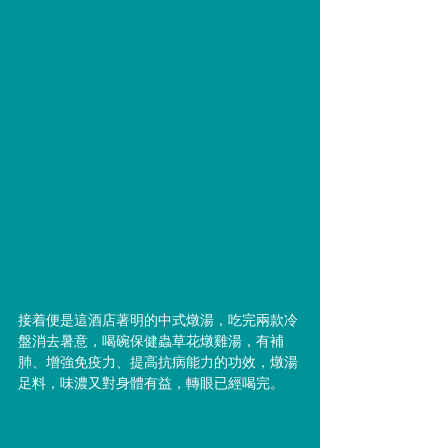
接着便是這酒店著明的中式燉湯，吃完兩款冷
盤消去暑意，喝碗保健蟲草花燉雞湯，有補
肺、增強免疫力、提高抗病能力的功效，燉湯
足料，味濃又對身體有益，轉眼已經喝完。