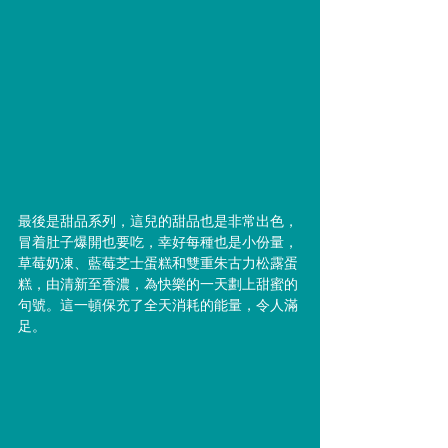
最後是甜品系列，這兒的甜品也是非常出色，
冒着肚子爆開也要吃，幸好每種也是小份量，
草莓奶凍、藍莓芝士蛋糕和雙重朱古力松露蛋
糕，由清新至香濃，為快樂的一天劃上甜蜜的
句號。這一頓保充了全天消耗的能量，令人滿
足。