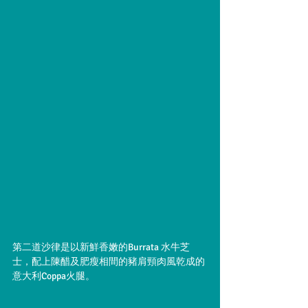
第二道沙律是以新鮮香嫩的Burrata 水牛芝
士，配上陳醋及肥瘦相間的豬肩頸肉風乾成的
意大利Coppa火腿。