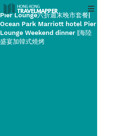
HONG KONG
TRAVELMAP
PER
Pier Lounge六折週末晚市套餐|
Ocean Park Marriott hotel Pier
Lounge Weekend dinner |海陸
盛宴加韓式燒烤