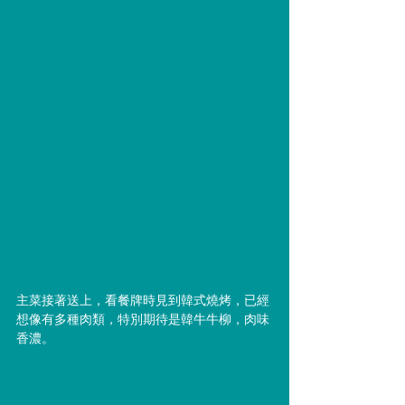
主菜接著送上，看餐牌時見到韓式燒烤，已經
想像有多種肉類，特別期待是韓牛牛柳，肉味
香濃。