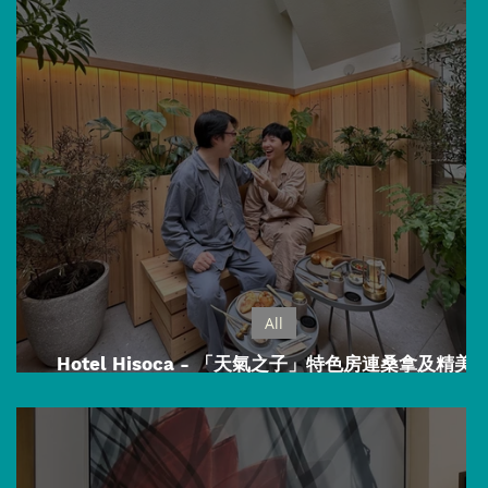
All
Hotel Hisoca - 「天氣之子」特色房連桑拿及精美
台